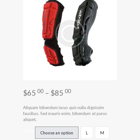
00
00
$
65
–
$
85
Aliquam bibendum lacus quis nulla dignissim
faucibus. Sed mauris enim, bibendum at purus
aliquet.
Size
Choose an option
L
M