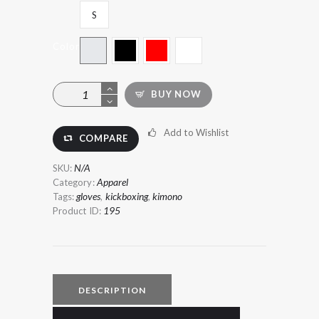
S
Color
Armor
BUY NOW
Forearm
Guards
quantity
Add to Wishlist
COMPARE
N/A
SKU:
Apparel
Category:
gloves
kickboxing
kimono
Tags:
,
,
195
Product ID:
DESCRIPTION