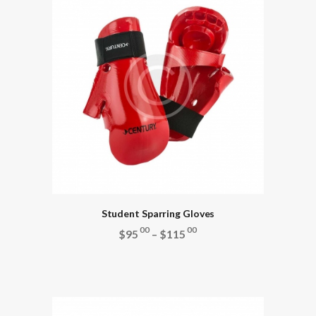
Student Sparring Gloves
00
00
$
95
–
$
115