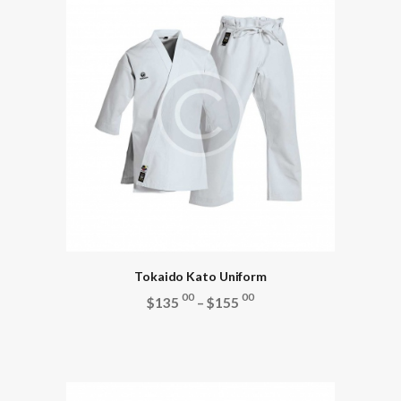
Tokaido Kato Uniform
00
00
$
135
–
$
155