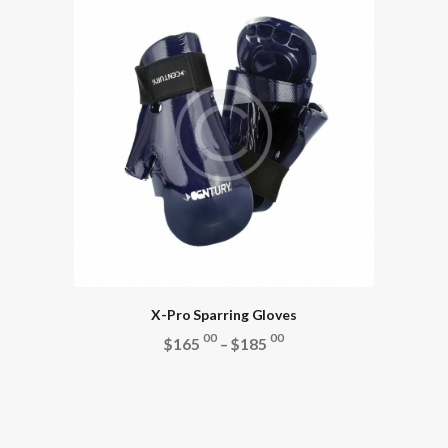
X-Pro Sparring Gloves
00
00
$
165
–
$
185