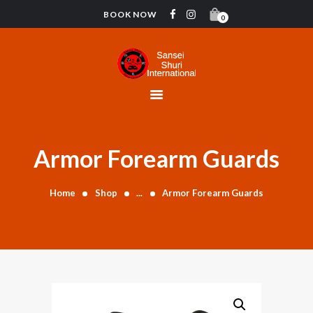
BOOK NOW
0
HOME
CONTACT
INSTRUCTORS
GYMNASTICS
ABOUT US
Armor Forearm Guards
BLOG
Home
Shop
...
Armor Forearm Guards
DONATIONS